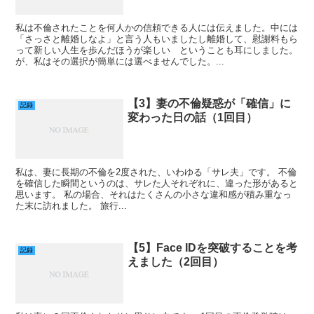
私は不倫されたことを何人かの信頼できる人には伝えました。中には
「さっさと離婚しなよ」と言う人もいましたし離婚して、慰謝料もら
って新しい人生を歩んだほうが楽しい ということも耳にしました。
が、私はその選択が簡単には選べませんでした。...
【3】妻の不倫疑惑が「確信」に
記録
変わった日の話（1回目）
私は、妻に長期の不倫を2度された、いわゆる「サレ夫」です。 不倫
を確信した瞬間というのは、サレた人それぞれに、違った形があると
思います。 私の場合、それはたくさんの小さな違和感が積み重なっ
た末に訪れました。 旅行...
【5】Face IDを突破することを考
記録
えました（2回目）