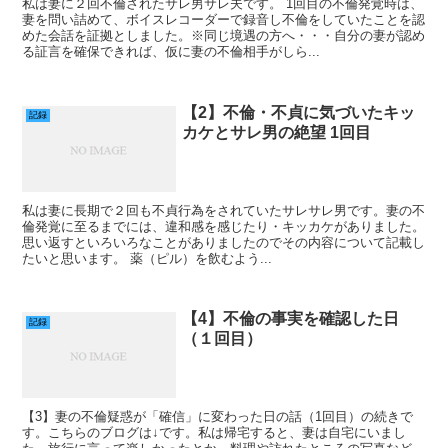
私は妻に２回不倫されたサレ男サレ夫です。 1回目の不倫発覚時は、
妻を問い詰めて、ボイスレコーダーで録音し不倫をしていたことを認
めた会話を証拠としました。※同じ境遇の方へ・・・自分の妻が認め
る証言を確保できれば、仮に妻の不倫相手がしら...
【2】不倫・不貞に気づいたキッ
記録
カケとサレ男の絶望 1回目
私は妻に長期で２回も不貞行為をされていたサレサレ男です。妻の不
倫発覚に至るまでには、違和感を感じたり・キッカケがありました。
思い返すといろいろなことがありましたのでその内容について記載し
たいと思います。 薬（ピル）を飲むよう...
【4】不倫の事実を確認した日
記録
（１回目）
【3】妻の不倫疑惑が「確信」に変わった日の話（1回目）の続きで
す。こちらのブログは↓です。私は帰宅すると、妻は自宅にいまし