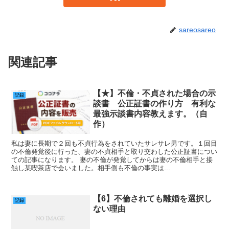
sareosareo
関連記事
【★】不倫・不貞された場合の示
記録
談書 公正証書の作り方 有利な
最強示談書内容教えます。（自
作）
私は妻に長期で２回も不貞行為をされていたサレサレ男です。１回目
の不倫発覚後に行った、妻の不貞相手と取り交わした公正証書につい
ての記事になります。 妻の不倫が発覚してからは妻の不倫相手と接
触し某喫茶店で会いました。相手側も不倫の事実は...
【6】不倫されても離婚を選択し
記録
ない理由