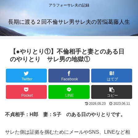
アラフォーサレ夫の記録
長期に渡る２回不倫サレ男サレ夫の苦悩葛藤人生
【●やりとり①】不倫相手と妻とのある日
のやりとり サレ男の地獄①
Twitter
Facebook
はてブ
Pocket
LINE
コピー
2026.05.23
2023.06.11
不貞相手：H郎 妻：S子 のある日のやりとりです。
サレた側は証拠を掴むためにメールやSNS、LINEなど相