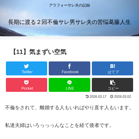
アラフォーサレ夫の記録
長期に渡る２回不倫サレ男サレ夫の苦悩葛藤人生
【11】気まずい空気
Twitter
Facebook
はてブ
Pocket
LINE
コピー
2026.03.17
2026.03.02
不倫をされて、離婚する人もいればやり直す人もいます。
私達夫婦はいろっっっんなことを経て後者です。