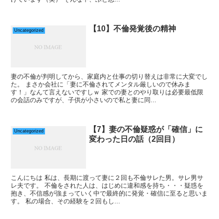
【10】不倫発覚後の精神
Uncategorized
妻の不倫が判明してから、家庭内と仕事の切り替えは非常に大変でし
た。 まさか会社に「妻に不倫されてメンタル厳しいので休みま
す！」なんて言えないですしｗ 家での妻とのやり取りは必要最低限
の会話のみですが、子供が小さいので私と妻に同...
【7】妻の不倫疑惑が「確信」に
Uncategorized
変わった日の話（2回目）
こんにちは 私は、長期に渡って妻に２回も不倫サレた男。サレ男サ
レ夫です。 不倫をされた人は、はじめに違和感を持ち・・・疑惑を
抱き、不信感が強まっていく中で最終的に発覚・確信に至ると思いま
す。 私の場合、その経験を２回もし...