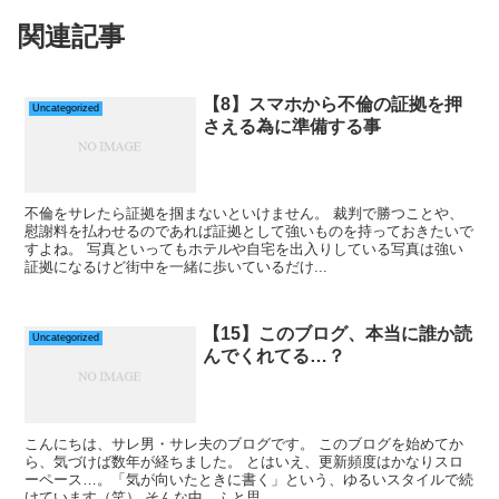
関連記事
【8】スマホから不倫の証拠を押
Uncategorized
さえる為に準備する事
不倫をサレたら証拠を掴まないといけません。 裁判で勝つことや、
慰謝料を払わせるのであれば証拠として強いものを持っておきたいで
すよね。 写真といってもホテルや自宅を出入りしている写真は強い
証拠になるけど街中を一緒に歩いているだけ...
【15】このブログ、本当に誰か読
Uncategorized
んでくれてる…？
こんにちは、サレ男・サレ夫のブログです。 このブログを始めてか
ら、気づけば数年が経ちました。 とはいえ、更新頻度はかなりスロ
ーペース…。「気が向いたときに書く」という、ゆるいスタイルで続
けています（笑） そんな中、ふと思...