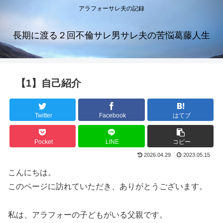
アラフォーサレ夫の記録
長期に渡る２回不倫サレ男サレ夫の苦悩葛藤人生
【1】自己紹介
Twitter
Facebook
はてブ
Pocket
LINE
コピー
2026.04.29
2023.05.15
こんにちは。
このページに訪れていただき、ありがとうございます。
私は、アラフォーの子どもがいる父親です。