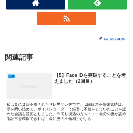
sareosareo
関連記事
【5】Face IDを突破することを考
記録
えました（2回目）
私は妻に２回不倫されたサレ男サレ夫です。 1回目の不倫発覚時は、
妻を問い詰めて、ボイスレコーダーで録音し不倫をしていたことを認
めた会話を証拠としました。※同じ境遇の方へ・・・自分の妻が認め
る証言を確保できれば、仮に妻の不倫相手がしら...