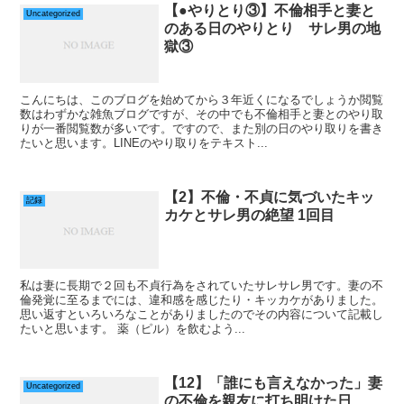
【●やりとり③】不倫相手と妻と
Uncategorized
のある日のやりとり サレ男の地
獄③
こんにちは、このブログを始めてから３年近くになるでしょうか閲覧
数はわずかな雑魚ブログですが、その中でも不倫相手と妻とのやり取
りが一番閲覧数が多いです。ですので、また別の日のやり取りを書き
たいと思います。LINEのやり取りをテキスト...
【2】不倫・不貞に気づいたキッ
記録
カケとサレ男の絶望 1回目
私は妻に長期で２回も不貞行為をされていたサレサレ男です。妻の不
倫発覚に至るまでには、違和感を感じたり・キッカケがありました。
思い返すといろいろなことがありましたのでその内容について記載し
たいと思います。 薬（ピル）を飲むよう...
【12】「誰にも言えなかった」妻
Uncategorized
の不倫を親友に打ち明けた日